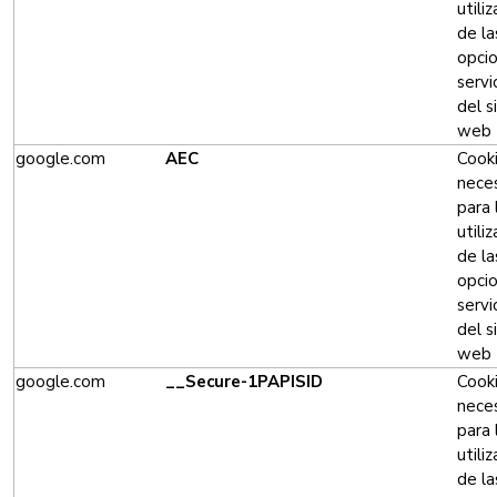
utili
de la
opci
servi
del s
web
google.com
AEC
Cook
neces
para 
utili
de la
opci
servi
del s
web
google.com
__Secure-1PAPISID
Cook
neces
para 
utili
de la