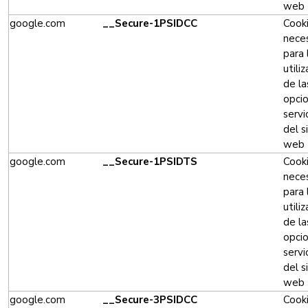
web
google.com
__Secure-1PSIDCC
Cook
neces
para 
utili
de la
opci
servi
del s
web
google.com
__Secure-1PSIDTS
Cook
neces
para 
utili
de la
opci
servi
del s
web
google.com
__Secure-3PSIDCC
Cook