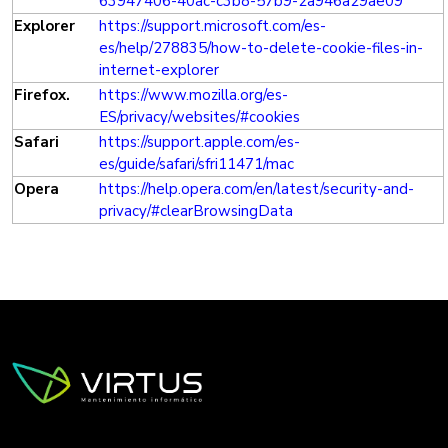
63947406-40ac-c3b8-57b9-2a946a29ae09
Explorer
https://support.microsoft.com/es-
es/help/278835/how-to-delete-cookie-files-in-
internet-explorer
Firefox.
https://www.mozilla.org/es-
ES/privacy/websites/#cookies
Safari
https://support.apple.com/es-
es/guide/safari/sfri11471/mac
Opera
https://help.opera.com/en/latest/security-and-
privacy/#clearBrowsingData