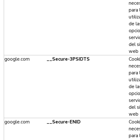
neces
para 
utili
de la
opci
servi
del s
web
google.com
__Secure-3PSIDTS
Cook
neces
para 
utili
de la
opci
servi
del s
web
google.com
__Secure-ENID
Cook
neces
para 