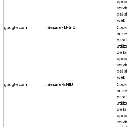
opci
servi
del s
web
google.com
__Secure-1PSID
Cook
neces
para 
utili
de la
opci
servi
del s
web
google.com
__Secure-ENID
Cook
neces
para 
utili
de la
opci
servi