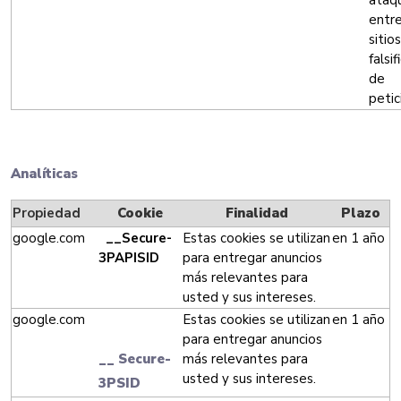
ataq
entr
sitio
falsif
de
petic
Analíticas
Propiedad
Cookie
Finalidad
Plazo
google.com
__Secure-
Estas cookies se utilizan
en 1 año
3PAPISID
para entregar anuncios
más relevantes para
usted y sus intereses.
google.com
Estas cookies se utilizan
en 1 año
para entregar anuncios
__ Secure-
más relevantes para
usted y sus intereses.
3PSID