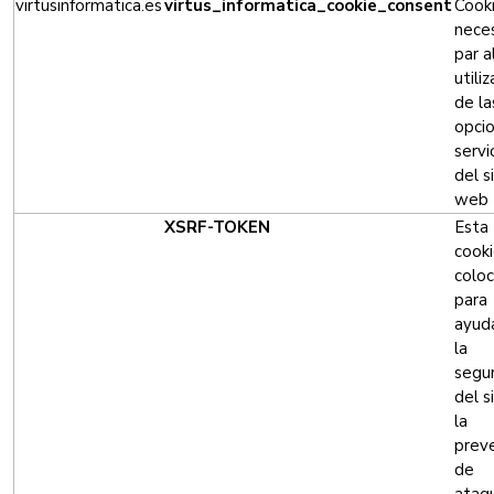
virtusinformatica.es
virtus_informatica_cookie_consent
Cook
neces
par a
utili
de la
opci
servi
del s
web
XSRF-TOKEN
Esta
cooki
colo
para
ayud
la
segu
del s
la
prev
de