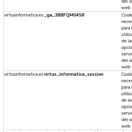
del s
web
virtusinformatica.es
_ga_3BBFQM04S8
Cook
neces
para 
utili
de la
opci
servi
del s
web
virtusinformatica.es
virtus_informatica_session
Cook
neces
para 
utili
de la
opci
servi
del s
web