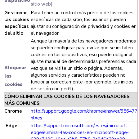
dispositivo
sitio web).
Gestionar
Para tener un control más preciso de las cookies
las cookies
específicas de cada sitio, los usuarios pueden
específicas
ajustar su configuración de privacidad y cookies en
del sitio
el navegador.
Aunque la mayoría de los navegadores modernos
se pueden configurar para evitar que se instalen
cookies en los dispositivos, eso puede obligar al
ajuste manual de determinadas preferencias cada
Bloquear
vez que se visite un sitio o página. Además,
algunos servicios y características pueden no
las
funcionar correctamente (por ejemplo, los inicios
cookies
de sesión con perfil).
CÓMO ELIMINAR LAS COOKIES DE LOS NAVEGADORES
MÁS COMUNES
Chrome
http://support.google.com/chrome/answer/95647?
hl=es
Edge
https://support.microsoft.com/es-es/microsoft-
edge/eliminar-las-cookies-en-microsoft-edge-