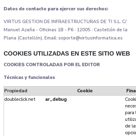
Datos de contacto para ejercer sus derechos:
VIRTUS GESTION DE INFRAESTRUCTURAS DE TI S.L. C/
Manuel Azaña - Oficinas 1B - P6 · 12005 · Castellón de la
Plana (Castellón). Email: soporte@virtusinformatica.es
COOKIES UTILIZADAS EN ESTE SITIO WEB
COOKIES CONTROLADAS POR EL EDITOR
Técnicas y funcionales
Propiedad
Cookie
Fina
doubleclick.net
ar_debug
Cook
neces
para 
utili
de la
opci