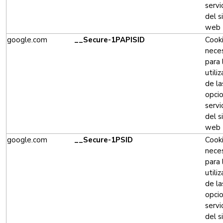
servi
del s
web
google.com
__Secure-1PAPISID
Cook
neces
para 
utili
de la
opci
servi
del s
web
google.com
__Secure-1PSID
Cook
neces
para 
utili
de la
opci
servi
del s